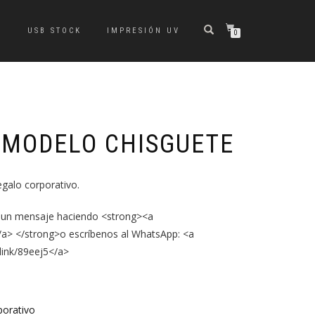
S
USB STOCK
IMPRESIÓN UV
0
 MODELO CHISGUETE
egalo corporativo.
 un mensaje haciendo <strong><a
/a> </strong>o escríbenos al WhatsApp: <a
.link/89eej5</a>
porativo