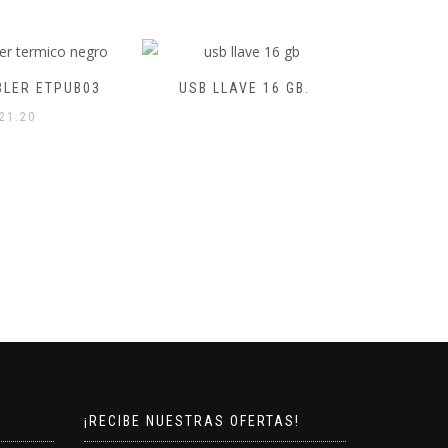
ER ETPUB03
USB LLAVE 16 GB.
TAZAS PE
1.20
¡RECIBE NUESTRAS OFERTAS!