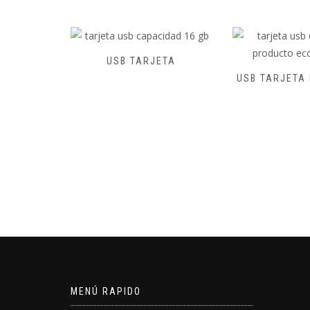
ILL
USB TARJETA
El
USB TARJETA 
90
precio
al
actual
es:
0.
S/14.90.
MENÚ RAPIDO