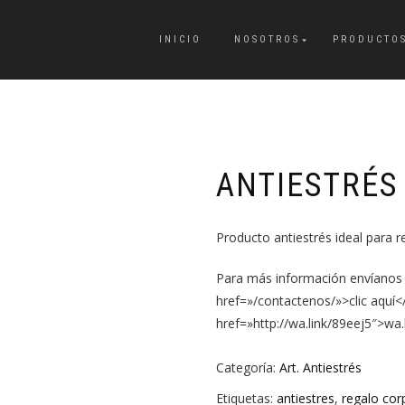
INICIO
NOSOTROS
PRODUCTO
ANTIESTRÉS
Producto antiestrés ideal para r
Para más información envíanos
href=»/contactenos/»>clic aquí<
href=»http://wa.link/89eej5″>wa
Categoría:
Art. Antiestrés
Etiquetas:
antiestres
,
regalo cor