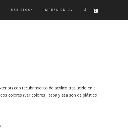
S
USB STOCK
IMPRESIÓN UV
0
terior) con recubrimiento de acrílico traslúcido en el
ados colores (Ver colores), tapa y asa son de plástico
s