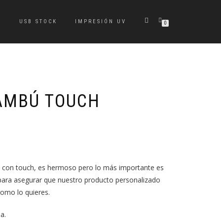
S
USB STOCK
IMPRESIÓN UV
0
AMBÚ TOUCH
ú con touch, es hermoso pero lo más importante es
ra asegurar que nuestro producto personalizado
omo lo quieres.
a.