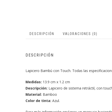
DESCRIPCIÓN
VALORACIONES (0)
DESCRIPCIÓN
Lapicero Bambú con Touch. Todas las especificacion
Medidas:
13.9 cm x 1.2 cm
Descripción:
Lapicero de sistema retráctil, con touch
Material:
Bamboo
Color de tinta:
Azul.
Para más información envíanos un mensaje haciend