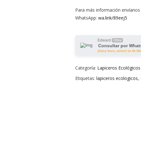
Para más información envíanos
WhatsApp:
wa.link/89eej5
Edward
Offline
Consultar por Wha
¡Estoy fuera, volveré en 6h:30
Categoría:
Lapiceros Ecológicos
Etiquetas:
lapiceros ecologicos
,