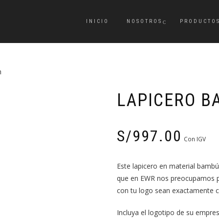
INICIO
NOSOTROS
PRODUCTO
h
LAPICERO B
S/
997.00
Con IGV
Este lapicero en material bamb
que en EWR nos preocupamos pa
con tu logo sean exactamente c
Incluya el logotipo de su empres