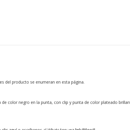
es del producto se enumeran en esta página.
 de color negro en la punta, con clip y punta de color plateado brillan
o
clic aquí
o escríbenos al WhatsApp:
wa.link/89eej5