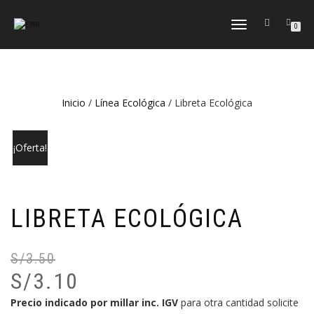
CAMBIAR
0
NAVEGACIÓN
Inicio
/
Línea Ecológica
/ Libreta Ecológica
¡Oferta!
LIBRETA ECOLÓGICA
S/
3.50
El
El
S/
3.10
pr
pr
or
ac
Precio indicado por millar inc. IGV
para otra cantidad solicite
er
es