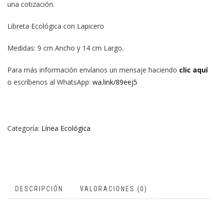
una cotización.
S/
S/
Libreta Ecológica con Lapicero
Medidas: 9 cm Ancho y 14 cm Largo.
Para más información envíanos un mensaje haciendo
clic aquí
o escríbenos al WhatsApp:
wa.link/89eej5
Categoría:
Línea Ecológica
DESCRIPCIÓN
VALORACIONES (0)