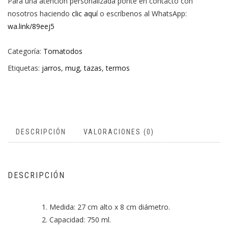
Para una atención personalizada ponte en contacto con
nosotros haciendo
clic aquí
o escríbenos al WhatsApp:
wa.link/89eej5
Categoría:
Tomatodos
Etiquetas:
jarros
,
mug
,
tazas
,
termos
DESCRIPCIÓN
VALORACIONES (0)
DESCRIPCIÓN
Medida: 27 cm alto x 8 cm diámetro.
Capacidad: 750 ml.