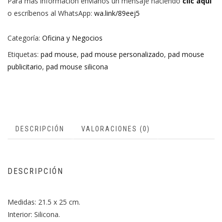
Para más información envíanos un mensaje haciendo
clic aquí
o escríbenos al WhatsApp:
wa.link/89eej5
Categoría:
Oficina y Negocios
Etiquetas:
pad mouse
,
pad mouse personalizado
,
pad mouse
publicitario
,
pad mouse silicona
DESCRIPCIÓN
VALORACIONES (0)
DESCRIPCIÓN
Medidas: 21.5 x 25 cm.
Interior: Silicona.