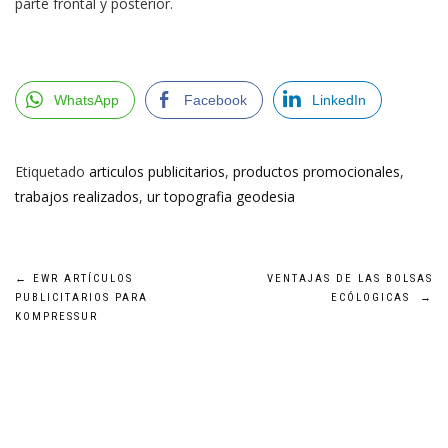
parte frontal y posterior.
WhatsApp
Facebook
LinkedIn
Etiquetado
articulos publicitarios
,
productos promocionales
,
trabajos realizados
,
ur topografia geodesia
Navegación
←
EWR ARTÍCULOS
VENTAJAS DE LAS BOLSAS
PUBLICITARIOS PARA
ECÓLOGICAS
→
de
KOMPRESSUR
entradas