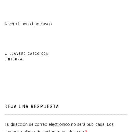
llavero blanco tipo casco
Navegación
←
LLAVERO CASCO CON
LINTERNA
de
entradas
DEJA UNA RESPUESTA
Tu dirección de correo electrónico no será publicada.
Los
campos obligatorios están marcados con
*