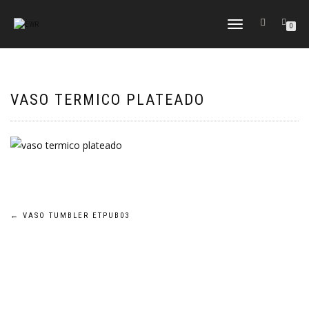
CAMBIAR
0
NAVEGACIÓN
VASO TERMICO PLATEADO
Navegación
←
VASO TUMBLER ETPUB03
de
entradas