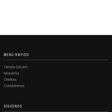
precio
precio
original
actual
era:
es:
S/17.00.
S/14.90.
MENÚ RAPIDO
Tienda OnLine
Nosotros
Clientes
Contáctenos
SÍGUENOS