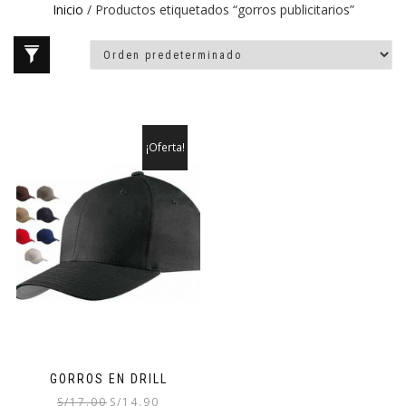
Inicio
/ Productos etiquetados “gorros publicitarios”
¡Oferta!
GORROS EN DRILL
El
El
S/
17.00
S/
14.90